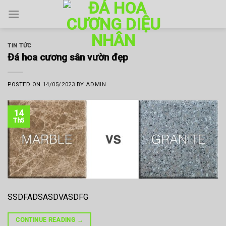
Skip
to
content
TIN TỨC
Đá hoa cương sân vườn đẹp
POSTED ON
14/05/2023
BY
ADMIN
14
Th5
SSDFADSASDVASDFG
CONTINUE READING
→