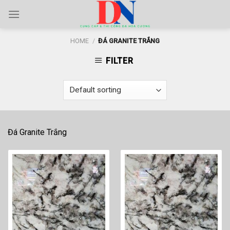
Skip
to
content
HOME
/
ĐÁ GRANITE TRẮNG
FILTER
Đá Granite Trắng