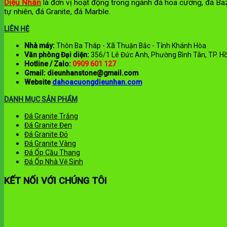
Diệu Nhân
là đơn vị hoạt động trong ngành đá hoa cương, đá Baz
tự nhiên, đá Granite, đá Marble.
LIÊN HỆ
Nhà máy:
Thôn Ba Tháp - Xã Thuận Bắc - Tỉnh Khánh Hòa
Văn phòng Đại diện:
356/1 Lê Đức Anh, Phường Bình Tân, TP. Hồ
Hotline / Zalo:
0909 601 127
Gmail:
dieunhanstone@gmail.com
Website
dahoacuongdieunhan.com
DANH MỤC SẢN PHẨM
Đá Granite Trắng
Đá Granite Đen
Đá Granite Đỏ
Đá Granite Vàng
Đá Ốp Cầu Thang
Đá Ốp Nhà Vệ Sinh
KẾT NỐI VỚI CHÚNG TÔI