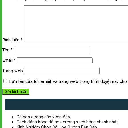
Bình luận
*
Tên
*
Email
*
Trang web
Lưu tên của tôi, email, và trang web trong trình duyệt này cho l
Đá hoa cương sân vườn đẹp
Cách đánh bóng đá hoa cương sạch bóng nhanh nhất
Kinh Nghiệm Chọn Đá Hoa Cương Bền Đẹp