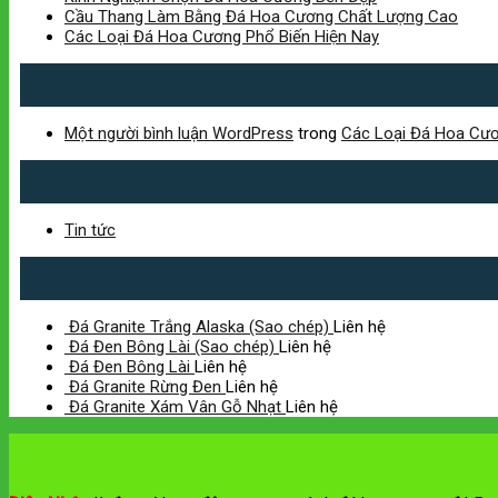
Cầu Thang Làm Bằng Đá Hoa Cương Chất Lượng Cao
Các Loại Đá Hoa Cương Phổ Biến Hiện Nay
Một người bình luận WordPress
trong
Các Loại Đá Hoa Cươ
Tin tức
Đá Granite Trắng Alaska (Sao chép)
Liên hệ
Đá Đen Bông Lài (Sao chép)
Liên hệ
Đá Đen Bông Lài
Liên hệ
Đá Granite Rừng Đen
Liên hệ
Đá Granite Xám Vân Gỗ Nhạt
Liên hệ