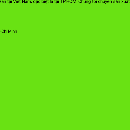
an tại Việt Nam, đặc biệt là tại TP.HCM. Chúng tôi chuyên sản xu
 Chí Minh