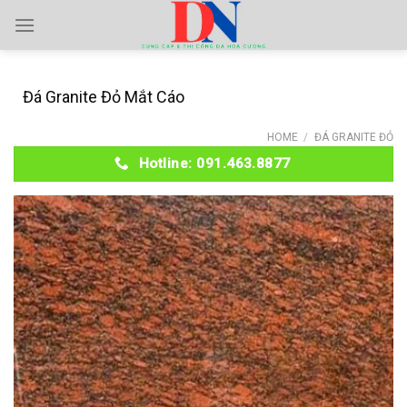
Skip
to
content
Đá Granite Đỏ Mắt Cáo
HOME
/
ĐÁ GRANITE ĐỎ
Hotline: 091.463.8877